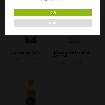
Vous aimerez peut-être aussi…
OUI
NON
Liqueur de Café
Liqueur de Menthe
Fraîche
Plage
12,00
€
–
25,00
€
Plage
12,00
€
–
25,00
€
de
de
prix :
prix :
12,00€
12,00€
à
à
25,00€
25,00€