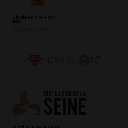
Single Malt Whisky
BIO
Plage
20,00
€
–
55,00
€
de
prix :
20,00€
à
55,00€
Distillerie de la Seine