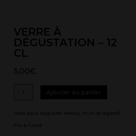
VERRE À
DÉGUSTATION – 12
CL
5,00
€
QUANTITÉ
A
Ajouter au panier
DE
L
VERRE
T
À
E
Idéal pour déguster whisky, rhum et digestif.
DÉGUSTATION
R
Prix à l’unité
-
N
12
A