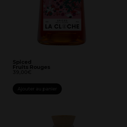
Spiced
Fruits Rouges
39,00€
A
Ajouter au panier
l
t
e
r
n