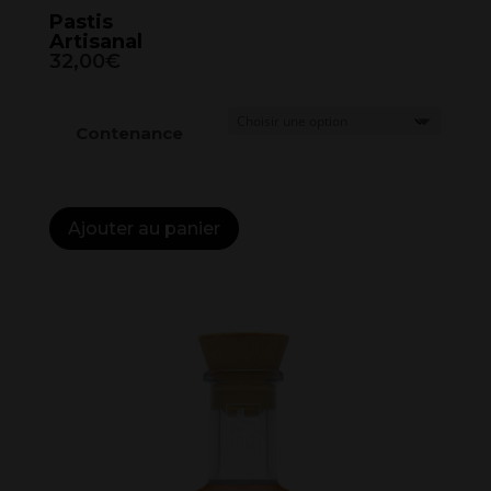
Pastis
Artisanal
32,00€
Contenance
Ajouter au panier
A
l
t
e
r
n
a
t
i