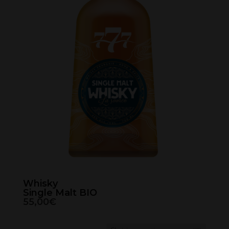
v
e
:
Whisky
Single Malt BIO
55,00€