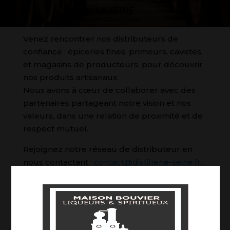
LA SEINE
Venez rencontrer nos distributeurs de
confiance : épiceries fines, primeurs, cavistes,
et magasins de producteurs, pour découvrir
nos produits artisanaux.
Nous avons à cœur de collaborer avec des
partenaires partageant notre vision et nos
valeurs, dans une relation de proximité et de
respect mutuel.
Rejoignez notre réseau de distributeur en
nous contactant :
contact@distillerie-seine.fr
.